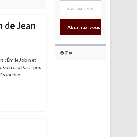
n de Jean
Abonnez-vous
Facebook
Instagram
YouTube
s : Émile Jobin et
ce Gétreau Parti-pris
d’Issoudun